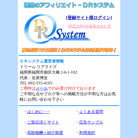
[登録サイト様ログイン]
ID又はPWを紛失された方
ＤＲシステム運営者情報
ドリーム リアライズ
福岡県福岡市南区大橋 2-6-1-102
代表：在原博史
TEL:092-555-4105
ご用件は
メール
でのみ受け付けております
ご不明な点やブログ等への掲載方法が不明な方はお気
軽にお問い合わせ下さい
・
はじめに･･･
・
よくある質問
・
ご宣伝頂くサイト
・
広告サンプル
・
高額報酬＋紹介制度
・
利用規約